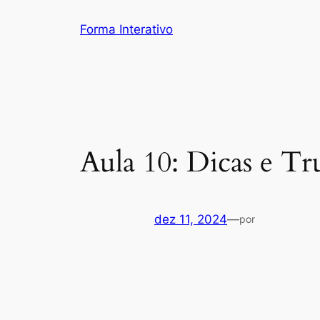
Pular
Forma Interativo
para
o
conteúdo
Aula 10: Dicas e T
dez 11, 2024
—
por