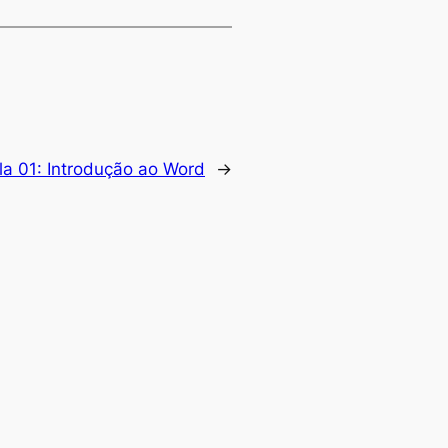
la 01: Introdução ao Word
→