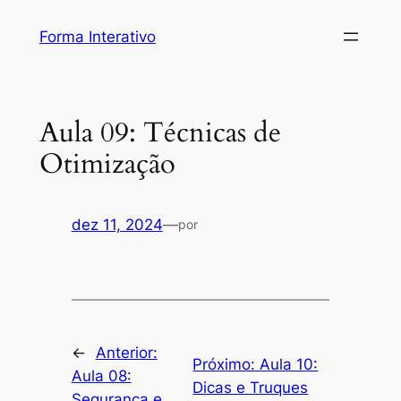
Pular
Forma Interativo
para
o
conteúdo
Aula 09: Técnicas de
Otimização
dez 11, 2024
—
por
←
Anterior:
Próximo:
Aula 10:
Aula 08:
Dicas e Truques
Segurança e