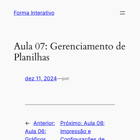
Pular
Forma Interativo
para
o
conteúdo
Aula 07: Gerenciamento de
Planilhas
dez 11, 2024
—
por
←
Anterior:
Próximo:
Aula 08:
Aula 06:
Impressão e
Gráficos
Configurações de