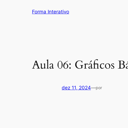
Pular
Forma Interativo
para
o
conteúdo
Aula 06: Gráficos B
dez 11, 2024
—
por