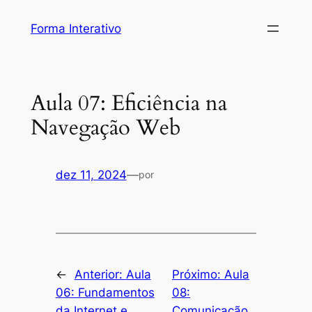
Pular
Forma Interativo
para
o
conteúdo
Aula 07: Eficiência na
Navegação Web
dez 11, 2024
—
por
←
Anterior:
Aula
Próximo:
Aula
06: Fundamentos
08:
da Internet e
Comunicação