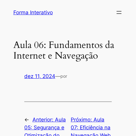
Pular
Forma Interativo
para
o
conteúdo
Aula 06: Fundamentos da
Internet e Navegação
dez 11, 2024
—
por
←
Anterior:
Aula
Próximo:
Aula
05: Segurança e
07: Eficiência na
Otimização do
Navegação Web