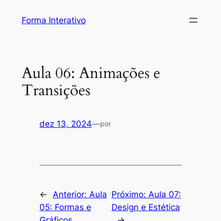
Pular
Forma Interativo
para
o
conteúdo
Aula 06: Animações e
Transições
dez 13, 2024
—
por
←
Anterior:
Aula
Próximo:
Aula 07:
05: Formas e
Design e Estética
Gráficos
→