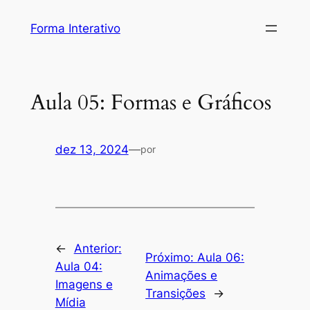
Pular
Forma Interativo
para
o
conteúdo
Aula 05: Formas e Gráficos
dez 13, 2024
—
por
←
Anterior:
Próximo:
Aula 06:
Aula 04:
Animações e
Imagens e
Transições
→
Mídia