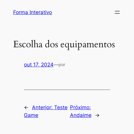
Pular
Forma Interativo
para
o
conteúdo
Escolha dos equipamentos
out 17, 2024
—
por
←
Anterior:
Teste
Próximo:
Game
Andaime
→