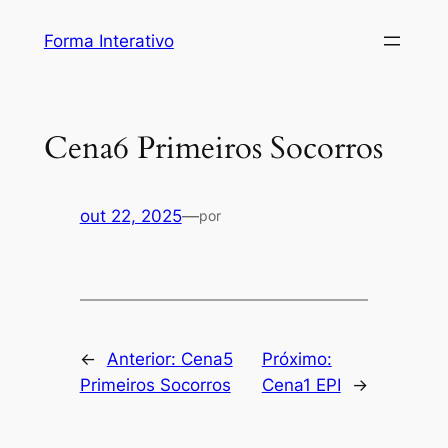
Pular
Forma Interativo
para
o
conteúdo
Cena6 Primeiros Socorros
out 22, 2025
—
por
←
Anterior:
Cena5
Próximo:
Primeiros Socorros
Cena1 EPI
→