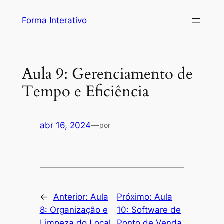
Pular
Forma Interativo
para
o
conteúdo
Aula 9: Gerenciamento de
Tempo e Eficiência
abr 16, 2024
—
por
←
Anterior:
Aula
Próximo:
Aula
8: Organização e
10: Software de
Limpeza do Local
Ponto de Venda