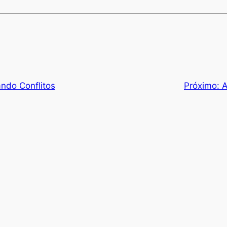
ando Conflitos
Próximo:
A