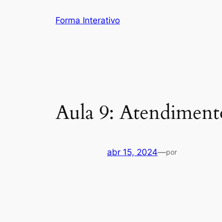
Pular
Forma Interativo
para
o
conteúdo
Aula 9: Atendiment
abr 15, 2024
—
por