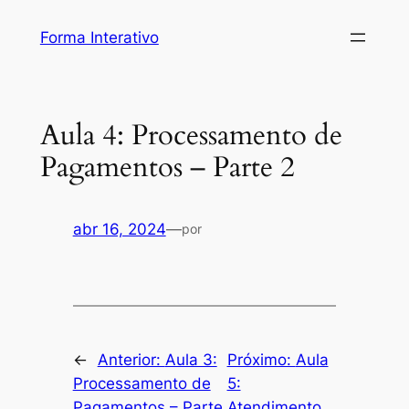
Pular
Forma Interativo
para
o
conteúdo
Aula 4: Processamento de
Pagamentos – Parte 2
abr 16, 2024
—
por
←
Anterior:
Aula 3:
Próximo:
Aula
Processamento de
5:
Pagamentos – Parte
Atendimento