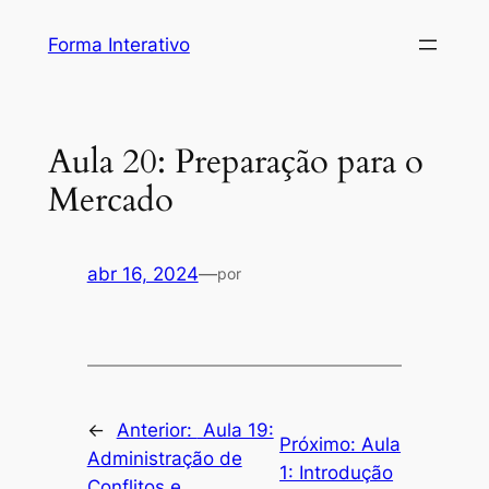
Pular
Forma Interativo
para
o
conteúdo
Aula 20: Preparação para o
Mercado
abr 16, 2024
—
por
←
Anterior:
Aula 19:
Próximo:
Aula
Administração de
1: Introdução
Conflitos e