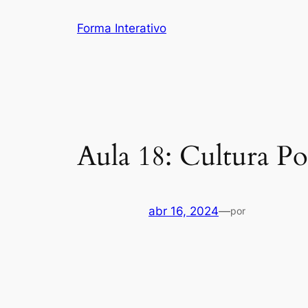
Pular
Forma Interativo
para
o
conteúdo
Aula 18: Cultura P
abr 16, 2024
—
por