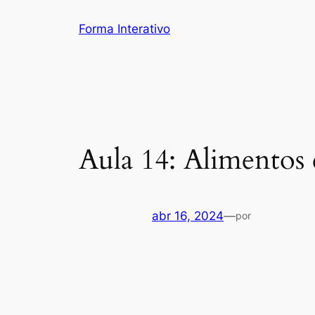
Pular
Forma Interativo
para
o
conteúdo
Aula 14: Alimentos
abr 16, 2024
—
por