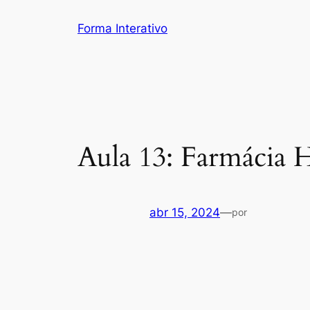
Pular
Forma Interativo
para
o
conteúdo
Aula 13: Farmácia 
abr 15, 2024
—
por