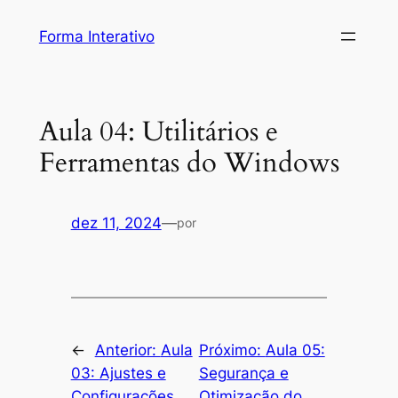
Pular
Forma Interativo
para
o
conteúdo
Aula 04: Utilitários e
Ferramentas do Windows
dez 11, 2024
—
por
←
Anterior:
Aula
Próximo:
Aula 05:
03: Ajustes e
Segurança e
Configurações
Otimização do