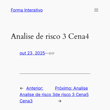
Pular
Forma Interativo
para
o
conteúdo
Analise de risco 3 Cena4
out 23, 2025
—
por
←
Anterior:
Próximo:
Analise
Analise de risco 3
de risco 3 Cena5
Cena3
→