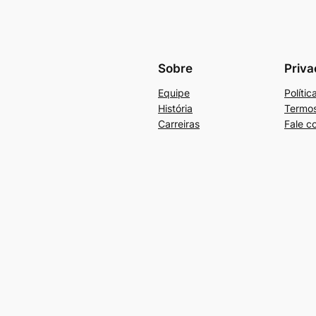
Sobre
Priva
Equipe
Políti
História
Termos
Carreiras
Fale c